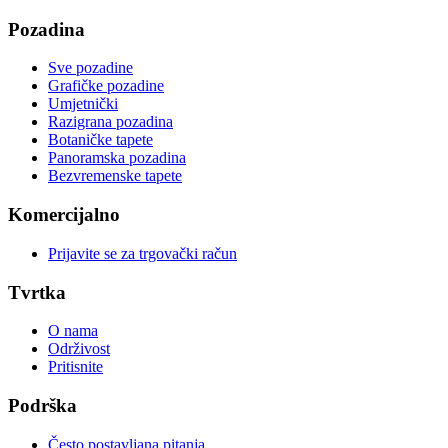
Pozadina
Sve pozadine
Grafičke pozadine
Umjetnički
Razigrana pozadina
Botaničke tapete
Panoramska pozadina
Bezvremenske tapete
Komercijalno
Prijavite se za trgovački račun
Tvrtka
O nama
Održivost
Pritisnite
Podrška
Često postavljana pitanja