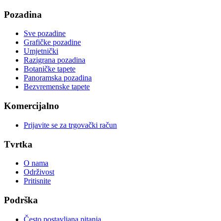
Pozadina
Sve pozadine
Grafičke pozadine
Umjetnički
Razigrana pozadina
Botaničke tapete
Panoramska pozadina
Bezvremenske tapete
Komercijalno
Prijavite se za trgovački račun
Tvrtka
O nama
Održivost
Pritisnite
Podrška
Često postavljana pitanja