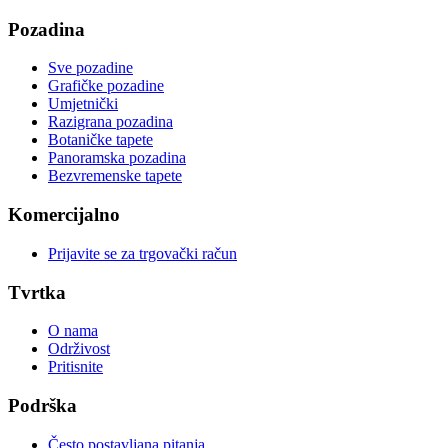
Pozadina
Sve pozadine
Grafičke pozadine
Umjetnički
Razigrana pozadina
Botaničke tapete
Panoramska pozadina
Bezvremenske tapete
Komercijalno
Prijavite se za trgovački račun
Tvrtka
O nama
Održivost
Pritisnite
Podrška
Često postavljana pitanja