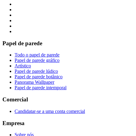
Papel de parede
Todo o papel de parede
Papel de parede gráfico
Artístico
Papel de parede lúdico
Papel de parede botânico
Panorama Wallpaper
Papel de parede intemporal
Comercial
Candidatar-se a uma conta comercial
Empresa
Sobre nós