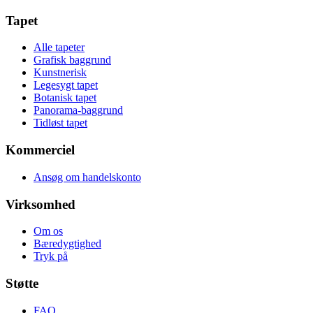
Tapet
Alle tapeter
Grafisk baggrund
Kunstnerisk
Legesygt tapet
Botanisk tapet
Panorama-baggrund
Tidløst tapet
Kommerciel
Ansøg om handelskonto
Virksomhed
Om os
Bæredygtighed
Tryk på
Støtte
FAQ