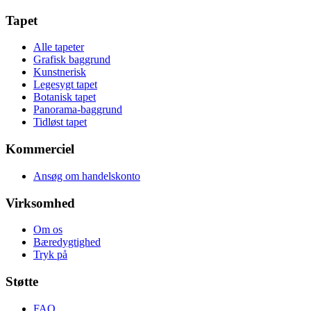
Tapet
Alle tapeter
Grafisk baggrund
Kunstnerisk
Legesygt tapet
Botanisk tapet
Panorama-baggrund
Tidløst tapet
Kommerciel
Ansøg om handelskonto
Virksomhed
Om os
Bæredygtighed
Tryk på
Støtte
FAQ