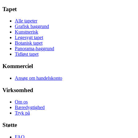
Tapet
Alle tapeter
Grafisk baggrund
Kunstnerisk
Legesygt tapet
Botanisk tapet
Panorama-baggrund
Tidløst tapet
Kommerciel
Ansøg om handelskonto
Virksomhed
Om os
Bæredygtighed
Tryk på
Støtte
FAQ