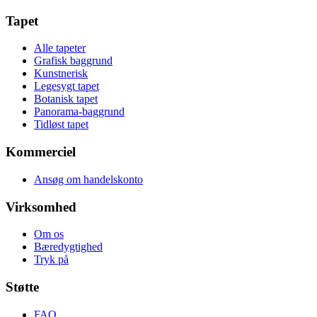
Tapet
Alle tapeter
Grafisk baggrund
Kunstnerisk
Legesygt tapet
Botanisk tapet
Panorama-baggrund
Tidløst tapet
Kommerciel
Ansøg om handelskonto
Virksomhed
Om os
Bæredygtighed
Tryk på
Støtte
FAQ