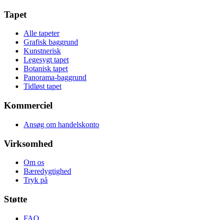
Tapet
Alle tapeter
Grafisk baggrund
Kunstnerisk
Legesygt tapet
Botanisk tapet
Panorama-baggrund
Tidløst tapet
Kommerciel
Ansøg om handelskonto
Virksomhed
Om os
Bæredygtighed
Tryk på
Støtte
FAQ