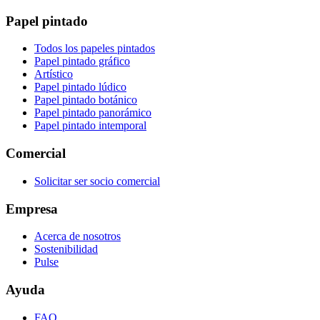
Papel pintado
Todos los papeles pintados
Papel pintado gráfico
Artístico
Papel pintado lúdico
Papel pintado botánico
Papel pintado panorámico
Papel pintado intemporal
Comercial
Solicitar ser socio comercial
Empresa
Acerca de nosotros
Sostenibilidad
Pulse
Ayuda
FAQ