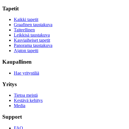
Tapetit
Kaikki tapetit
Graafinen taustakuva
Taiteellinen
Leikkisä taustakuva
Kasviaiheiset tapetit
Panorama taustakuva
Ajaton tapetti
Kaupallinen
Hae yritystiliä
Yritys
Tietoa meistä
Kestävä kehitys
Media
Support
FAQ