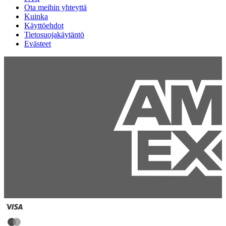
Ota meihin yhteyttä
Kuinka
Käyttöehdot
Tietosuojakäytäntö
Evästeet