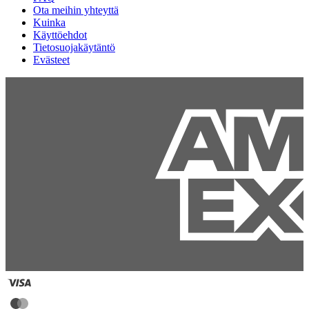
Ota meihin yhteyttä
Kuinka
Käyttöehdot
Tietosuojakäytäntö
Evästeet