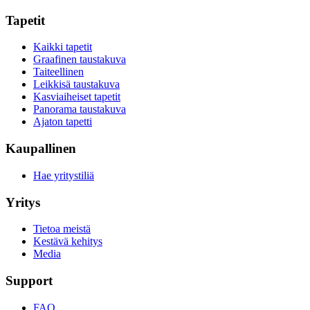
Tapetit
Kaikki tapetit
Graafinen taustakuva
Taiteellinen
Leikkisä taustakuva
Kasviaiheiset tapetit
Panorama taustakuva
Ajaton tapetti
Kaupallinen
Hae yritystiliä
Yritys
Tietoa meistä
Kestävä kehitys
Media
Support
FAQ