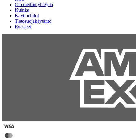
Ota meihin yhteyttä
Kuinka
Käyttöehdot
Tietosuojakäytäntö
Evästeet