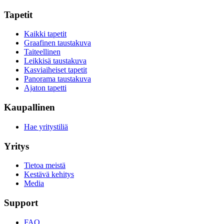
Tapetit
Kaikki tapetit
Graafinen taustakuva
Taiteellinen
Leikkisä taustakuva
Kasviaiheiset tapetit
Panorama taustakuva
Ajaton tapetti
Kaupallinen
Hae yritystiliä
Yritys
Tietoa meistä
Kestävä kehitys
Media
Support
FAQ