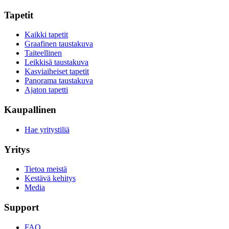
Tapetit
Kaikki tapetit
Graafinen taustakuva
Taiteellinen
Leikkisä taustakuva
Kasviaiheiset tapetit
Panorama taustakuva
Ajaton tapetti
Kaupallinen
Hae yritystiliä
Yritys
Tietoa meistä
Kestävä kehitys
Media
Support
FAQ