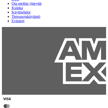
Ota meihin yhteyttä
Kuinka
Käyttöehdot
Tietosuojakäytäntö
Evästeet