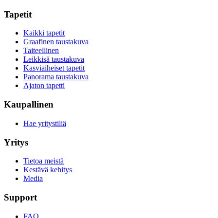
Tapetit
Kaikki tapetit
Graafinen taustakuva
Taiteellinen
Leikkisä taustakuva
Kasviaiheiset tapetit
Panorama taustakuva
Ajaton tapetti
Kaupallinen
Hae yritystiliä
Yritys
Tietoa meistä
Kestävä kehitys
Media
Support
FAQ