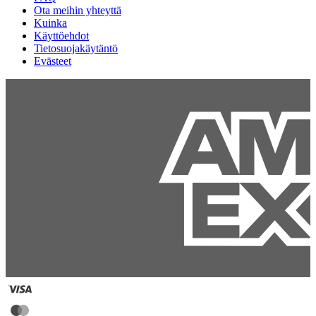
Ota meihin yhteyttä
Kuinka
Käyttöehdot
Tietosuojakäytäntö
Evästeet