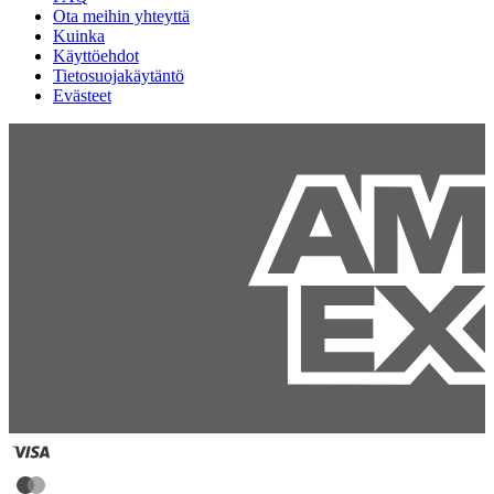
Ota meihin yhteyttä
Kuinka
Käyttöehdot
Tietosuojakäytäntö
Evästeet