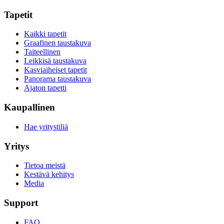
Tapetit
Kaikki tapetit
Graafinen taustakuva
Taiteellinen
Leikkisä taustakuva
Kasviaiheiset tapetit
Panorama taustakuva
Ajaton tapetti
Kaupallinen
Hae yritystiliä
Yritys
Tietoa meistä
Kestävä kehitys
Media
Support
FAQ