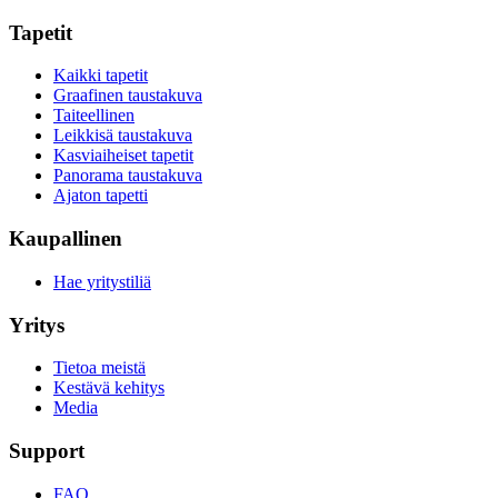
Tapetit
Kaikki tapetit
Graafinen taustakuva
Taiteellinen
Leikkisä taustakuva
Kasviaiheiset tapetit
Panorama taustakuva
Ajaton tapetti
Kaupallinen
Hae yritystiliä
Yritys
Tietoa meistä
Kestävä kehitys
Media
Support
FAQ