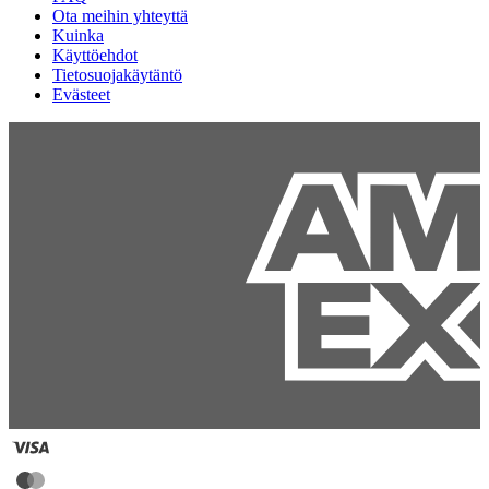
Ota meihin yhteyttä
Kuinka
Käyttöehdot
Tietosuojakäytäntö
Evästeet