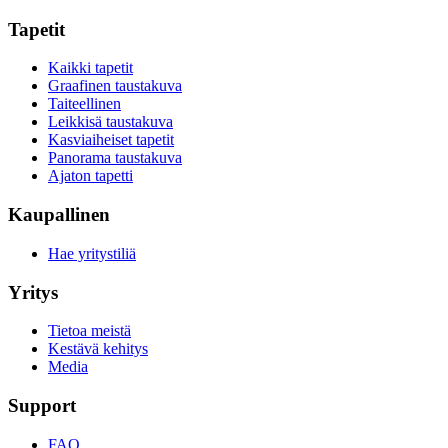
Tapetit
Kaikki tapetit
Graafinen taustakuva
Taiteellinen
Leikkisä taustakuva
Kasviaiheiset tapetit
Panorama taustakuva
Ajaton tapetti
Kaupallinen
Hae yritystiliä
Yritys
Tietoa meistä
Kestävä kehitys
Media
Support
FAQ