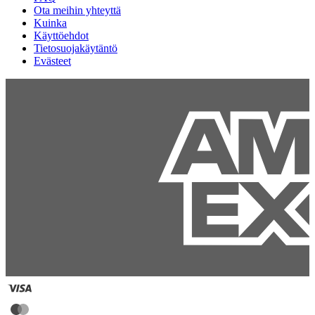
Ota meihin yhteyttä
Kuinka
Käyttöehdot
Tietosuojakäytäntö
Evästeet