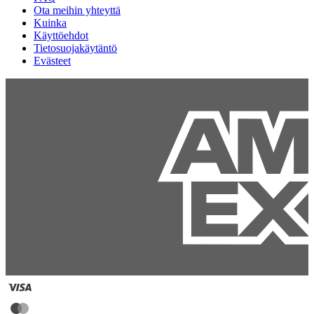
Ota meihin yhteyttä
Kuinka
Käyttöehdot
Tietosuojakäytäntö
Evästeet