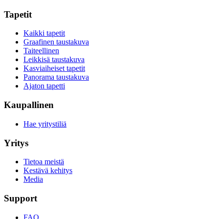
Tapetit
Kaikki tapetit
Graafinen taustakuva
Taiteellinen
Leikkisä taustakuva
Kasviaiheiset tapetit
Panorama taustakuva
Ajaton tapetti
Kaupallinen
Hae yritystiliä
Yritys
Tietoa meistä
Kestävä kehitys
Media
Support
FAQ