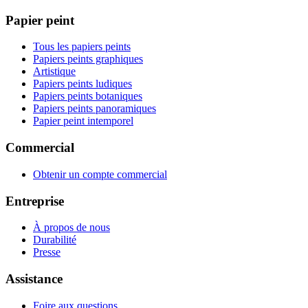
Papier peint
Tous les papiers peints
Papiers peints graphiques
Artistique
Papiers peints ludiques
Papiers peints botaniques
Papiers peints panoramiques
Papier peint intemporel
Commercial
Obtenir un compte commercial
Entreprise
À propos de nous
Durabilité
Presse
Assistance
Foire aux questions