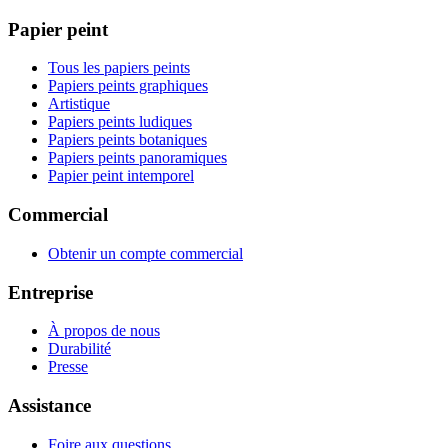
Papier peint
Tous les papiers peints
Papiers peints graphiques
Artistique
Papiers peints ludiques
Papiers peints botaniques
Papiers peints panoramiques
Papier peint intemporel
Commercial
Obtenir un compte commercial
Entreprise
À propos de nous
Durabilité
Presse
Assistance
Foire aux questions