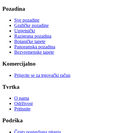
Pozadina
Sve pozadine
Grafičke pozadine
Umjetnički
Razigrana pozadina
Botaničke tapete
Panoramska pozadina
Bezvremenske tapete
Komercijalno
Prijavite se za trgovački račun
Tvrtka
O nama
Održivost
Pritisnite
Podrška
Često postavljana pitanja