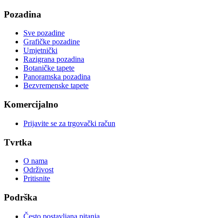
Pozadina
Sve pozadine
Grafičke pozadine
Umjetnički
Razigrana pozadina
Botaničke tapete
Panoramska pozadina
Bezvremenske tapete
Komercijalno
Prijavite se za trgovački račun
Tvrtka
O nama
Održivost
Pritisnite
Podrška
Često postavljana pitanja