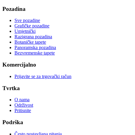
Pozadina
Sve pozadine
Grafičke pozadine
Umjetnički
Razigrana pozadina
Botaničke tapete
Panoramska pozadina
Bezvremenske tapete
Komercijalno
Prijavite se za trgovački račun
Tvrtka
O nama
Održivost
Pritisnite
Podrška
Često postavljana pitanja