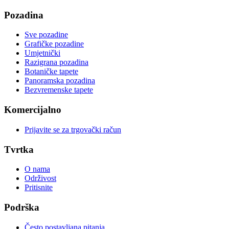
Pozadina
Sve pozadine
Grafičke pozadine
Umjetnički
Razigrana pozadina
Botaničke tapete
Panoramska pozadina
Bezvremenske tapete
Komercijalno
Prijavite se za trgovački račun
Tvrtka
O nama
Održivost
Pritisnite
Podrška
Često postavljana pitanja