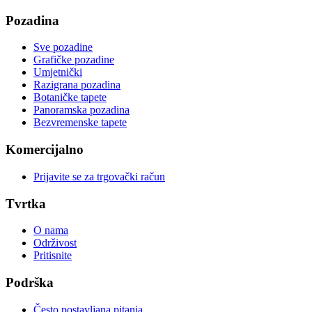
Pozadina
Sve pozadine
Grafičke pozadine
Umjetnički
Razigrana pozadina
Botaničke tapete
Panoramska pozadina
Bezvremenske tapete
Komercijalno
Prijavite se za trgovački račun
Tvrtka
O nama
Održivost
Pritisnite
Podrška
Često postavljana pitanja