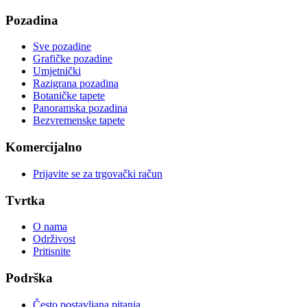
Pozadina
Sve pozadine
Grafičke pozadine
Umjetnički
Razigrana pozadina
Botaničke tapete
Panoramska pozadina
Bezvremenske tapete
Komercijalno
Prijavite se za trgovački račun
Tvrtka
O nama
Održivost
Pritisnite
Podrška
Često postavljana pitanja