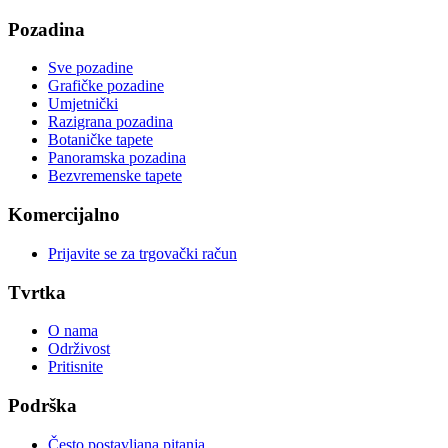
Pozadina
Sve pozadine
Grafičke pozadine
Umjetnički
Razigrana pozadina
Botaničke tapete
Panoramska pozadina
Bezvremenske tapete
Komercijalno
Prijavite se za trgovački račun
Tvrtka
O nama
Održivost
Pritisnite
Podrška
Često postavljana pitanja