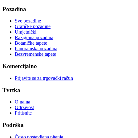
Pozadina
Sve pozadine
Grafičke pozadine
Umjetnički
Razigrana pozadina
Botaničke tapete
Panoramska pozadina
Bezvremenske tapete
Komercijalno
Prijavite se za trgovački račun
Tvrtka
O nama
Održivost
Pritisnite
Podrška
Često postavljana pitanja