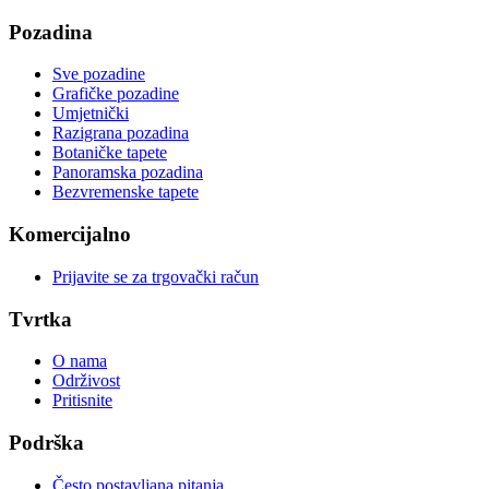
Pozadina
Sve pozadine
Grafičke pozadine
Umjetnički
Razigrana pozadina
Botaničke tapete
Panoramska pozadina
Bezvremenske tapete
Komercijalno
Prijavite se za trgovački račun
Tvrtka
O nama
Održivost
Pritisnite
Podrška
Često postavljana pitanja