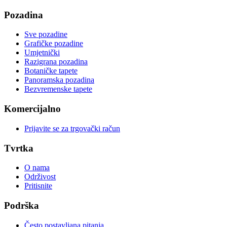
Pozadina
Sve pozadine
Grafičke pozadine
Umjetnički
Razigrana pozadina
Botaničke tapete
Panoramska pozadina
Bezvremenske tapete
Komercijalno
Prijavite se za trgovački račun
Tvrtka
O nama
Održivost
Pritisnite
Podrška
Često postavljana pitanja