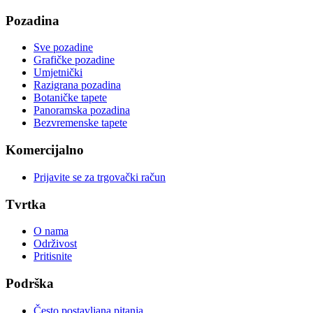
Pozadina
Sve pozadine
Grafičke pozadine
Umjetnički
Razigrana pozadina
Botaničke tapete
Panoramska pozadina
Bezvremenske tapete
Komercijalno
Prijavite se za trgovački račun
Tvrtka
O nama
Održivost
Pritisnite
Podrška
Često postavljana pitanja