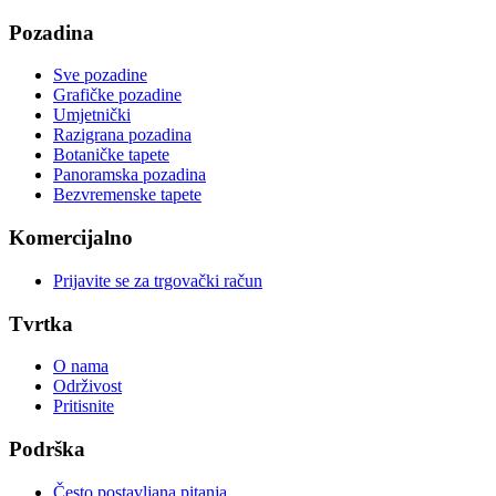
Pozadina
Sve pozadine
Grafičke pozadine
Umjetnički
Razigrana pozadina
Botaničke tapete
Panoramska pozadina
Bezvremenske tapete
Komercijalno
Prijavite se za trgovački račun
Tvrtka
O nama
Održivost
Pritisnite
Podrška
Često postavljana pitanja