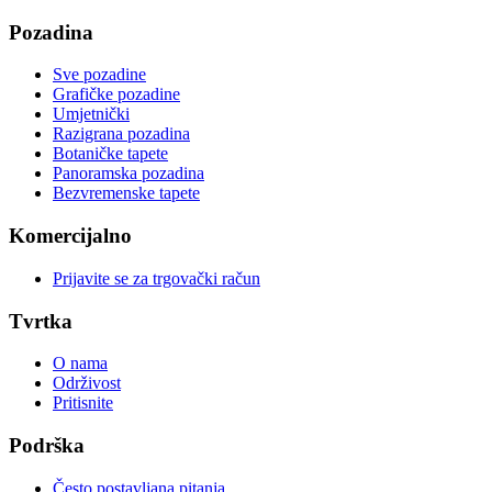
Pozadina
Sve pozadine
Grafičke pozadine
Umjetnički
Razigrana pozadina
Botaničke tapete
Panoramska pozadina
Bezvremenske tapete
Komercijalno
Prijavite se za trgovački račun
Tvrtka
O nama
Održivost
Pritisnite
Podrška
Često postavljana pitanja