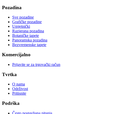
Pozadina
Sve pozadine
Grafičke pozadine
Umjetnički
Razigrana pozadina
Botaničke tapete
Panoramska pozadina
Bezvremenske tapete
Komercijalno
Prijavite se za trgovački račun
Tvrtka
O nama
Održivost
Pritisnite
Podrška
Često postavljana pitanja