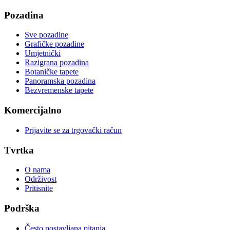
Pozadina
Sve pozadine
Grafičke pozadine
Umjetnički
Razigrana pozadina
Botaničke tapete
Panoramska pozadina
Bezvremenske tapete
Komercijalno
Prijavite se za trgovački račun
Tvrtka
O nama
Održivost
Pritisnite
Podrška
Često postavljana pitanja