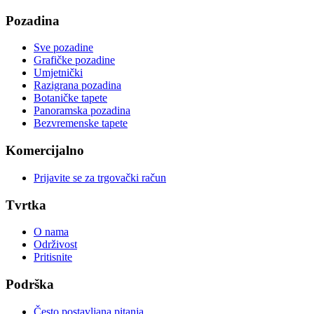
Pozadina
Sve pozadine
Grafičke pozadine
Umjetnički
Razigrana pozadina
Botaničke tapete
Panoramska pozadina
Bezvremenske tapete
Komercijalno
Prijavite se za trgovački račun
Tvrtka
O nama
Održivost
Pritisnite
Podrška
Često postavljana pitanja