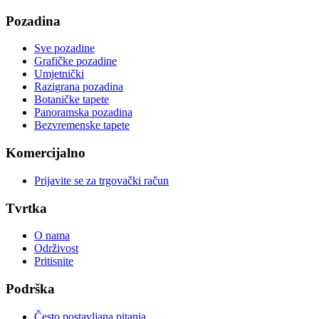
Pozadina
Sve pozadine
Grafičke pozadine
Umjetnički
Razigrana pozadina
Botaničke tapete
Panoramska pozadina
Bezvremenske tapete
Komercijalno
Prijavite se za trgovački račun
Tvrtka
O nama
Održivost
Pritisnite
Podrška
Često postavljana pitanja