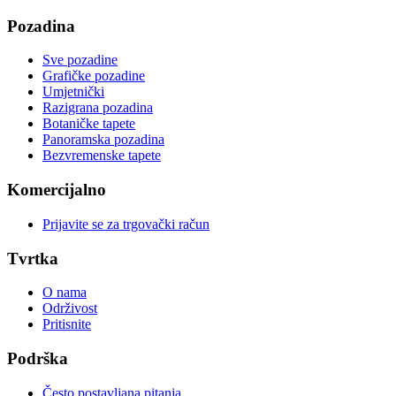
Pozadina
Sve pozadine
Grafičke pozadine
Umjetnički
Razigrana pozadina
Botaničke tapete
Panoramska pozadina
Bezvremenske tapete
Komercijalno
Prijavite se za trgovački račun
Tvrtka
O nama
Održivost
Pritisnite
Podrška
Često postavljana pitanja