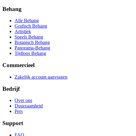
Behang
Alle Behang
Grafisch Behang
Artistiek
Speels Behang
Botanisch Behang
Panorama-Behang
Tijdloos Behang
Commercieel
Zakelijk account aanvragen
Bedrijf
Over ons
Duurzaamheid
Pers
Support
FAQ