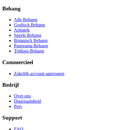
Behang
Alle Behang
Grafisch Behang
Artistiek
Speels Behang
Botanisch Behang
Panorama-Behang
Tijdloos Behang
Commercieel
Zakelijk account aanvragen
Bedrijf
Over ons
Duurzaamheid
Pers
Support
FAQ