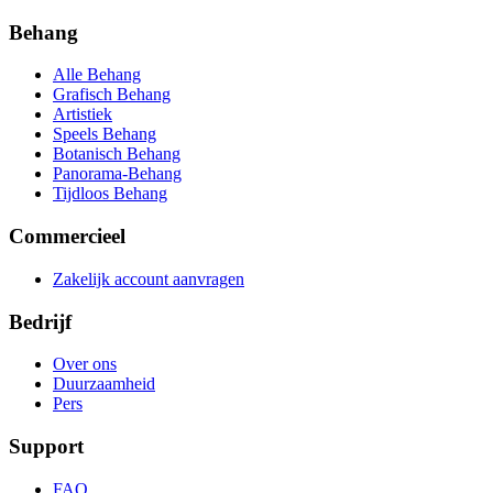
Behang
Alle Behang
Grafisch Behang
Artistiek
Speels Behang
Botanisch Behang
Panorama-Behang
Tijdloos Behang
Commercieel
Zakelijk account aanvragen
Bedrijf
Over ons
Duurzaamheid
Pers
Support
FAQ