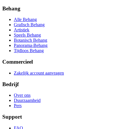
Behang
Alle Behang
Grafisch Behang
Artistiek
Speels Behang
Botanisch Behang
Panorama-Behang
Tijdloos Behang
Commercieel
Zakelijk account aanvragen
Bedrijf
Over ons
Duurzaamheid
Pers
Support
FAQ