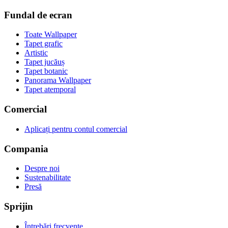
Fundal de ecran
Toate Wallpaper
Tapet grafic
Artistic
Tapet jucăuș
Tapet botanic
Panorama Wallpaper
Tapet atemporal
Comercial
Aplicați pentru contul comercial
Compania
Despre noi
Sustenabilitate
Presă
Sprijin
Întrebări frecvente