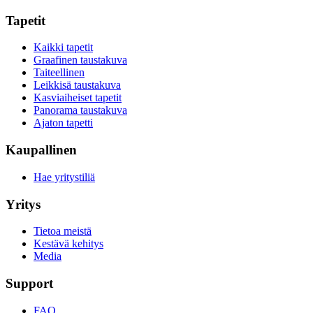
Tapetit
Kaikki tapetit
Graafinen taustakuva
Taiteellinen
Leikkisä taustakuva
Kasviaiheiset tapetit
Panorama taustakuva
Ajaton tapetti
Kaupallinen
Hae yritystiliä
Yritys
Tietoa meistä
Kestävä kehitys
Media
Support
FAQ