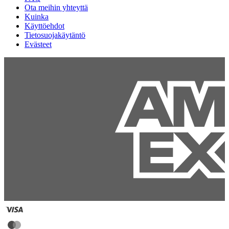
Ota meihin yhteyttä
Kuinka
Käyttöehdot
Tietosuojakäytäntö
Evästeet