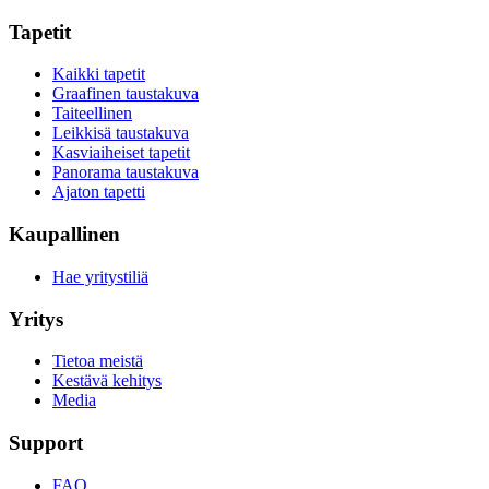
Tapetit
Kaikki tapetit
Graafinen taustakuva
Taiteellinen
Leikkisä taustakuva
Kasviaiheiset tapetit
Panorama taustakuva
Ajaton tapetti
Kaupallinen
Hae yritystiliä
Yritys
Tietoa meistä
Kestävä kehitys
Media
Support
FAQ