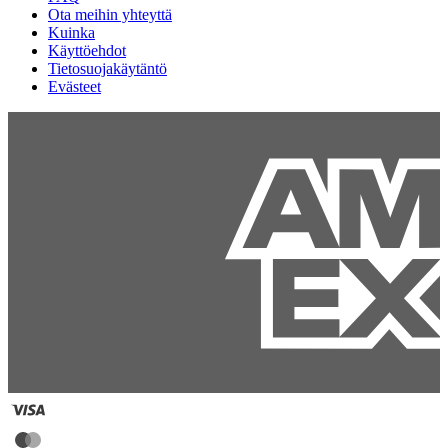
Ota meihin yhteyttä
Kuinka
Käyttöehdot
Tietosuojakäytäntö
Evästeet