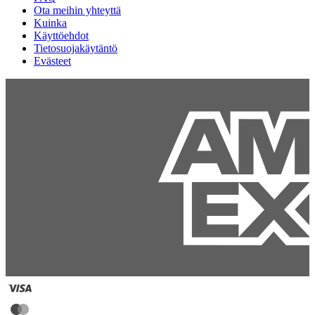
Ota meihin yhteyttä
Kuinka
Käyttöehdot
Tietosuojakäytäntö
Evästeet