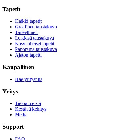
Tapetit
Kaikki tapetit
Graafinen taustakuva
Taiteellinen
Leikkisä taustakuva
Kasviaiheiset tapetit
Panorama taustakuva
Ajaton tapetti
Kaupallinen
Hae yritystiliä
Yritys
Tietoa meistä
Kestävä kehitys
Media
Support
FAQ