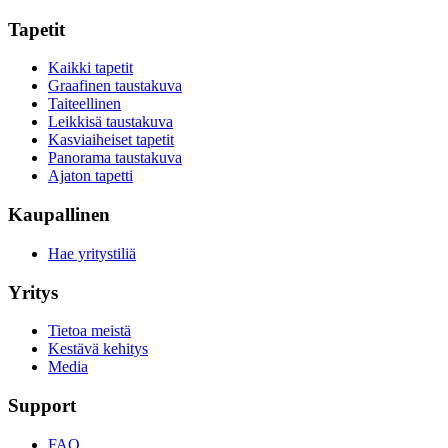
Tapetit
Kaikki tapetit
Graafinen taustakuva
Taiteellinen
Leikkisä taustakuva
Kasviaiheiset tapetit
Panorama taustakuva
Ajaton tapetti
Kaupallinen
Hae yritystiliä
Yritys
Tietoa meistä
Kestävä kehitys
Media
Support
FAQ