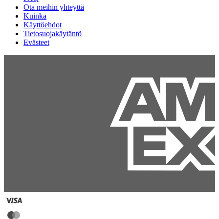
Ota meihin yhteyttä
Kuinka
Käyttöehdot
Tietosuojakäytäntö
Evästeet