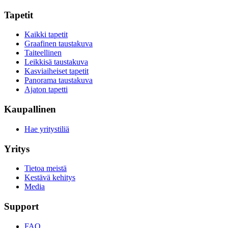
Tapetit
Kaikki tapetit
Graafinen taustakuva
Taiteellinen
Leikkisä taustakuva
Kasviaiheiset tapetit
Panorama taustakuva
Ajaton tapetti
Kaupallinen
Hae yritystiliä
Yritys
Tietoa meistä
Kestävä kehitys
Media
Support
FAQ