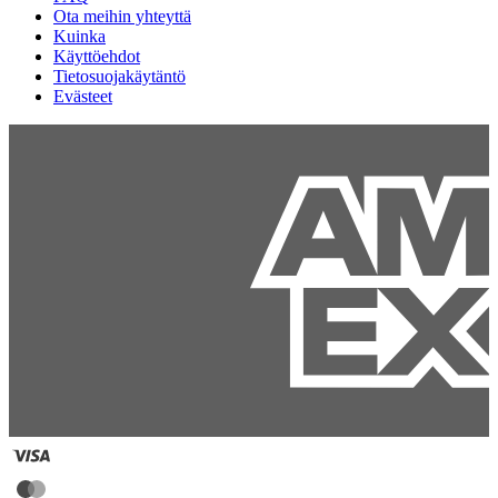
Ota meihin yhteyttä
Kuinka
Käyttöehdot
Tietosuojakäytäntö
Evästeet