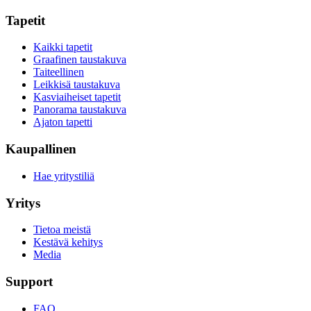
Tapetit
Kaikki tapetit
Graafinen taustakuva
Taiteellinen
Leikkisä taustakuva
Kasviaiheiset tapetit
Panorama taustakuva
Ajaton tapetti
Kaupallinen
Hae yritystiliä
Yritys
Tietoa meistä
Kestävä kehitys
Media
Support
FAQ