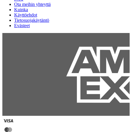
Ota meihin yhteyttä
Kuinka
Käyttöehdot
Tietosuojakäytäntö
Evästeet